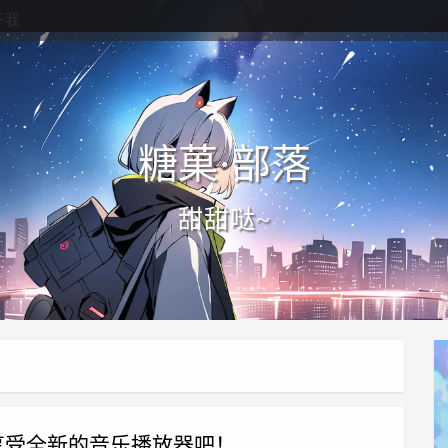
于我
糖菓·部落
甜甜哒~
享受全新的音乐播放器吧！