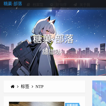
糖菓·部落
首页
档案馆
好伙伴
关于我
糖菓·部落
甜甜哒~
标签
NTP
全新体验