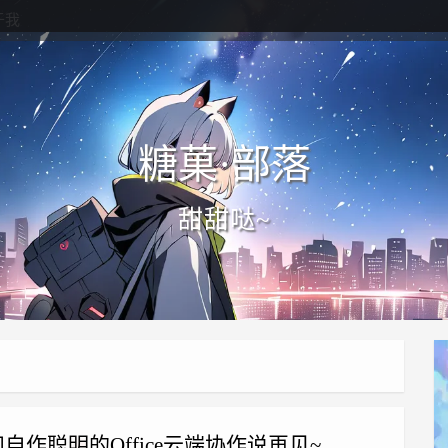
于我
糖菓·部落
甜甜哒~
和自作聪明的Office云端协作说再见~