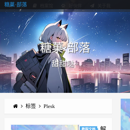
糖菓·部落
首页
档案馆
好伙伴
关于我
糖菓·部落
甜甜哒~
标签
Plesk
解
教程文档