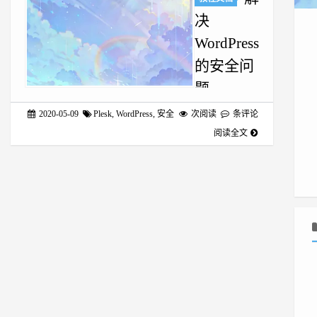
决
WordPress
的安全问
题
plesk是个好
2020-05-09
Plesk
,
WordPress
,
安全
次阅读
条评论
面板，好就好
阅读全文
在它给自己公
司恰钱真的很
快